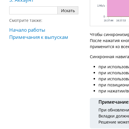
Смотрите также:
Начало работы
Чтобы синхронизир
Примечания к выпускам
После нажатия кно
применится ко все
Синхронная навига
при использов
при использов
при использова
при позициони
при нажатии/
Примечание
При обновлени
Вкладки должн
Решение может