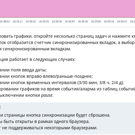
овать графики, откройте несколько страниц задач и нажмите 
пок отобразится счетчик синхронизированных вкладок, а выбо
м синхронизированным вкладкам.
ция работает в следующих случаях:
ании поля ввода даты;
ании кнопок вправо-влево/раньше-позднее;
нии кнопок временных интервалов (3/30 мин, 3/8 ч, 2/4 д);
ровании графиков на время события/аларма из таблиц событий
выключении кнопки
pause
.
и страницы кнопка синхронизации будет сброшена.
ы быть открыты в рамках одного браузера.
 не поддерживаться некоторыми браузерами.