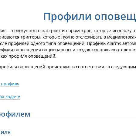
Профили опове
я — совокупность настроек и параметров, которые используют
иваются триггеры, которые нужно отслеживать в медиапотоках
исле профилей одного типа оповещений. Профиль Alarms автом
рофили оповещения опциональны и создаются пользователем в
йках профиля оповещений.
профиля оповещений происходит в соответствии со следующим
 профиля
ля задаче
профилем
филя