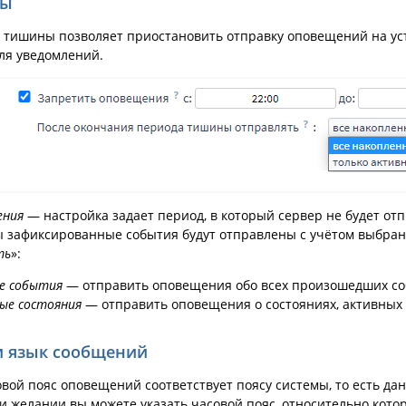
ны
 тишины позволяет приостановить отправку оповещений на у
ля уведомлений.
ения
— настройка задает период, в который сервер не будет от
 зафиксированные события будут отправлены с учётом выбран
ть
»:
ые события
— отправить оповещения обо всех произошедших соб
ые состояния
— отправить оповещения о состояниях, активных
и язык сообщений
вой пояс оповещений соответствует поясу системы, то есть да
ри желании вы можете указать часовой пояс, относительно кот