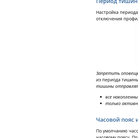
Период тиши
Настройка периода
отключения профи
Запретить оповещ
из периода тишины
тишины отправля
все накопленн
только активн
Часовой пояс 
По умолчанию часо
часовому поясу. П